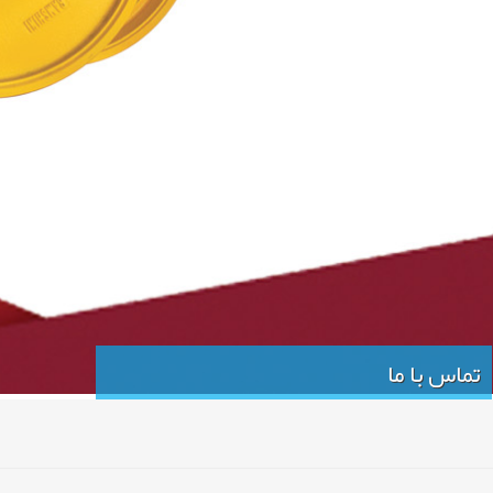
تماس با ما
تلفن های تماس و آدرس
تلفن تماس : 36461250-021 - آدرس: پاکدشت،اول خاتون آباد،بین