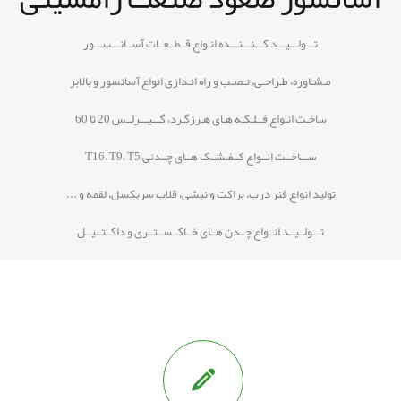
تـــولـــیـــد کـــنـــنـــده انـواع قــطــعــات آســانـــســـور
مـشـاوره، طـراحـی، نـصـب و راه انـدازی انواع آسانسور و بالابر
ساخـت انـواع فــلـکـه هـای هـرزگـرد، گـــیـــرلــس 20 تا 60
ســـاخــت انــواع کــفـشــک هــای چــدنی T16، T9، T5
تولید انواع فنر درب، براکت و نبشی، قلاب سربکسل، لقمه و ...
تـــولــیــد انــواع چــدن هــای خــاکــســتــری و داکــتــیــل