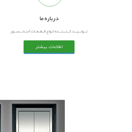
درباره ما
تـــولـــیـــد کـــنـــنـــده انـواع قــطــعــات آســانـــســـور
اطلاعات بیشتر